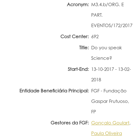
Acronym:
M3.4.b/ORG. E
Portal do Investigador
PART.
EVENTOS/172/2017
Cost Center:
692
Title:
Do you speak
Science?
Start-End:
13-10-2017 - 13-02-
2018
Entidade Beneficiária Principal:
FGF - Fundação
Gaspar Frutuoso,
FP
Gestores da FGF:
Gonçalo Goulart
,
Paula Oliveira