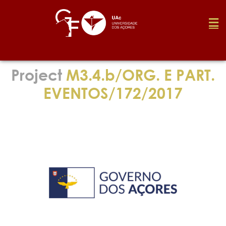
Foundation
Project
M3.4.b/ORG. E PART.
EVENTOS/172/2017
Media
Awards
Job
Research