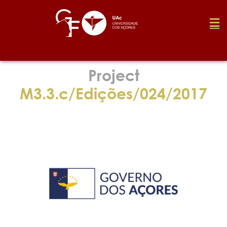
Foundation
Project
M3.3.c/Edições/024/2017
Media
Awards
Job
Research