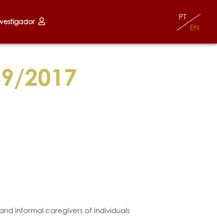
PT
nvestigador
EN
49/2017
 informal caregivers of individuals