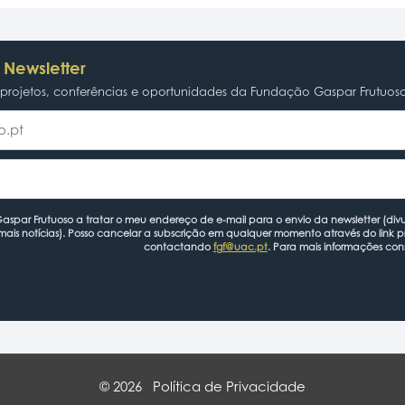
 Newsletter
rojetos, conferências e oportunidades da Fundação Gaspar Frutuos
spar Frutuoso a tratar o meu endereço de e-mail para o envio da newsletter (divu
mais notícias). Posso cancelar a subscrição em qualquer momento através do link 
contactando
fgf@uac.pt
. Para mais informações con
© 2026
Política de Privacidade