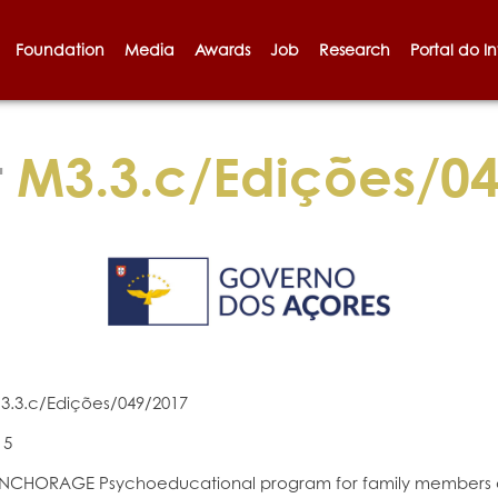
Foundation
Media
Awards
Job
Research
Portal do I
t
M3.3.c/Edições/0
3.3.c/Edições/049/2017
15
NCHORAGE Psychoeducational program for family members and