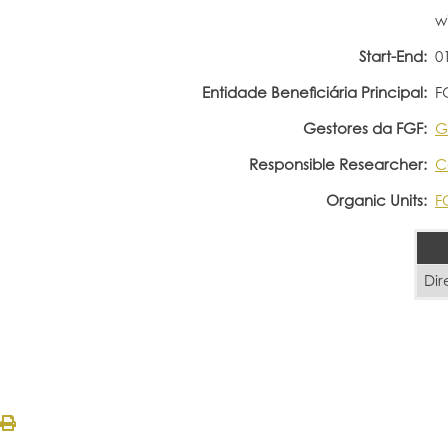
w
Start-End:
0
Entidade Beneficiária Principal:
F
Gestores da FGF:
G
Responsible Researcher:
C
Organic Units:
F
Dir