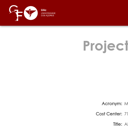
Projec
Acronym:
M
Cost Center:
7
Title:
A