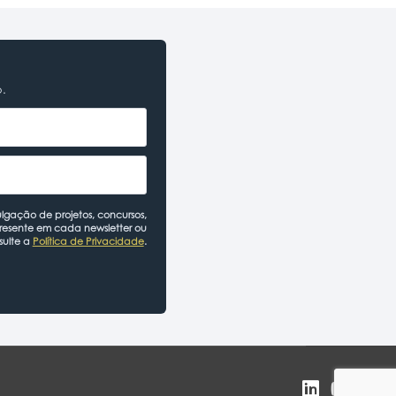
o.
lgação de projetos, concursos,
presente em cada newsletter ou
sulte a
Política de Privacidade
.