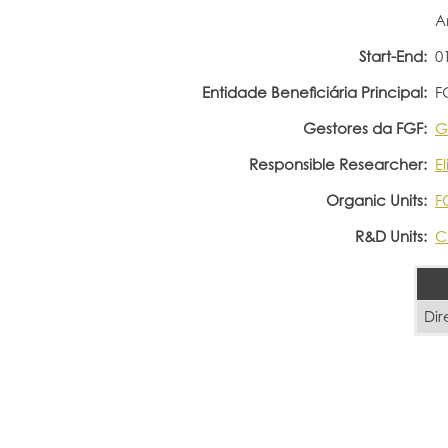
A
Start-End:
0
Entidade Beneficiária Principal:
F
Gestores da FGF:
G
Responsible Researcher:
E
Organic Units:
F
R&D Units:
C
Dir