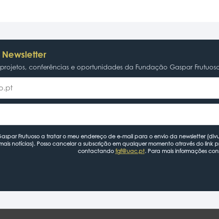
 Newsletter
rojetos, conferências e oportunidades da Fundação Gaspar Frutuos
spar Frutuoso a tratar o meu endereço de e-mail para o envio da newsletter (divu
mais notícias). Posso cancelar a subscrição em qualquer momento através do link 
contactando
fgf@uac.pt
. Para mais informações con