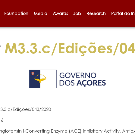
Foundation
Media
Awards
Job
Research
Portal do I
t
M3.3.c/Edições/0
3.3.c/Edições/043/2020
16
ngiotensin I-Converting Enzyme (ACE) Inhibitory Activity, Anti