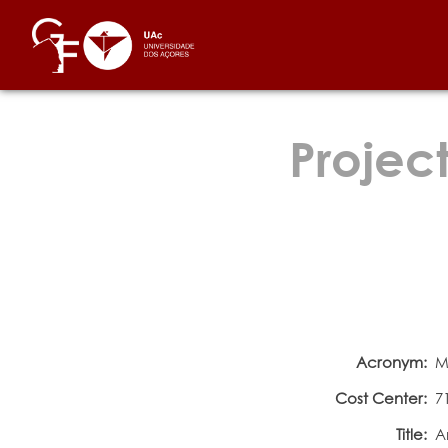
Projec
Acronym:
M
Cost Center:
7
Title:
A