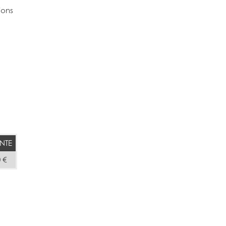
ions
NTE
 €