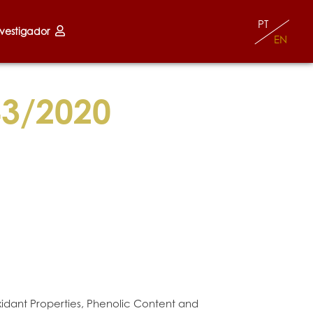
PT
nvestigador
EN
43/2020
oxidant Properties, Phenolic Content and