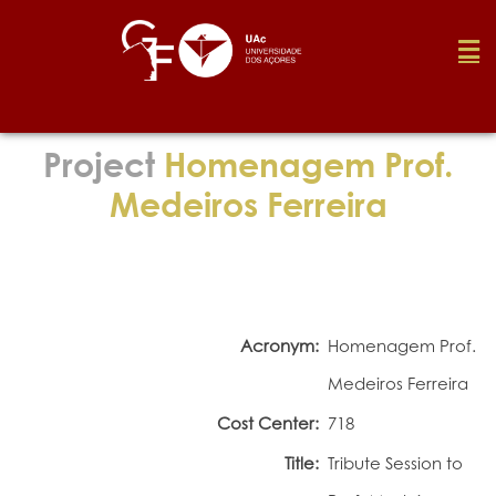
Foundation
Project
Homenagem Prof.
Medeiros Ferreira
Media
Awards
Acronym:
Homenagem Prof.
Job
Medeiros Ferreira
Cost Center:
718
Research
Title:
Tribute Session to