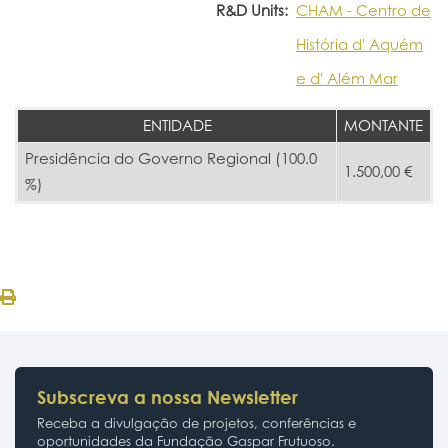
R&D Units:
CHAM - Centro de
História d' Aquém
e d' Além Mar
ENTIDADE
MONTANTE
Presidência do Governo Regional (100.0
1.500,00 €
%)
Subscreva a nossa Newsletter
Receba a divulgação de projetos, conferências e
oportunidades da Fundação Gaspar Frutuoso.