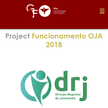
Foundation
Project
Funcionamento OJA
2018
Media
Awards
Job
Research