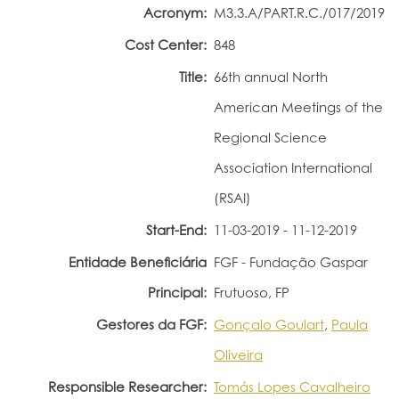
Acronym:
M3.3.A/PART.R.C./017/2019
Portal do Investigador
Cost Center:
848
Title:
66th annual North
American Meetings of the
Regional Science
Association International
(RSAI)
Start-End:
11-03-2019 - 11-12-2019
Entidade Beneficiária
FGF - Fundação Gaspar
Principal:
Frutuoso, FP
Gestores da FGF:
Gonçalo Goulart
,
Paula
Oliveira
Responsible Researcher:
Tomás Lopes Cavalheiro