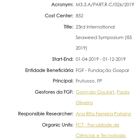
Acronym:
M3.3.A/PART.R.C/026/2019
Portal do Investigador
Cost Center:
852
Title:
23rd International
Seaweed Symposium (ISS
2019)
Start-End:
01-04-2019 - 01-12-2019
Entidade Beneficiária
FGF - Fundação Gaspar
Principal:
Frutuoso, FP
Gestores da FGF:
Gonçalo Goulart
,
Paula
Oliveira
Responsible Researcher:
Ana Rita Ferreira Patarra
Organic Units:
FCT - Faculdade de
Ciências e Tecnologia