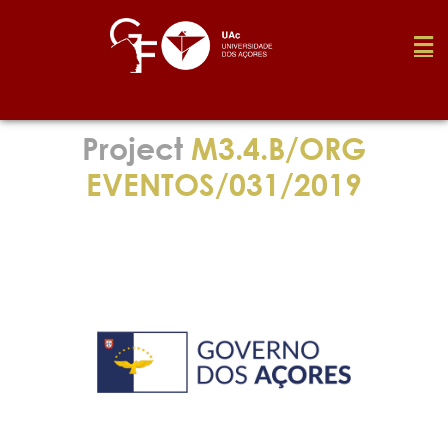
Foundation
Project
M3.4.B/ORG
EVENTOS/031/2019
Media
Awards
Job
Research