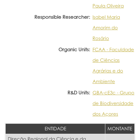
Paula Oliveira
Responsible Researcher:
Isabel Maria
Amorim do
Rosário
Organic Units:
FCAA - Faculdade
de Ciências
Agrárias e do
Ambiente
R&D Units:
GBA-cE3c - Grupo
de Biodiversidade
dos Açores
ENTIDADE
MONTANTE
Direção Regional da Ciência e da