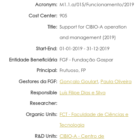
Acronym:
M1.1.a/015/Funcionamento/2019
Portal do Investigador
Cost Center:
905
Title:
Support for CIBIO-A operation
and management (2019)
Start-End:
01-01-2019 - 31-12-2019
Entidade Beneficiária
FGF - Fundação Gaspar
Principal:
Frutuoso, FP
Gestores da FGF:
Gonçalo Goulart
,
Paula Oliveira
Responsible
Luís Filipe Dias e Silva
Researcher:
Organic Units:
FCT - Faculdade de Ciências e
Tecnologia
R&D Units:
CIBIO-A - Centro de