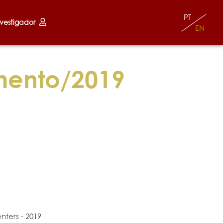
PT
nvestigador
EN
mento/2019
ters - 2019