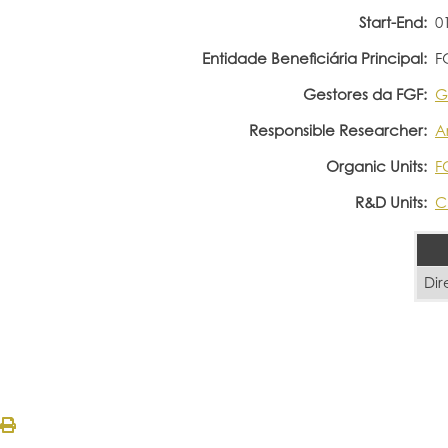
Start-End:
0
Entidade Beneficiária Principal:
F
Gestores da FGF:
G
Responsible Researcher:
A
Organic Units:
F
R&D Units:
C
Dir