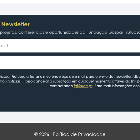
 Newsletter
rojetos, conferências e oportunidades da Fundação Gaspar Frutuos
spar Frutuoso a tratar o meu endereço de e-mail para o envio da newsletter (divu
mais notícias). Posso cancelar a subscrição em qualquer momento através do link 
contactando
fgf@uac.pt
. Para mais informações con
© 2026
Política de Privacidade