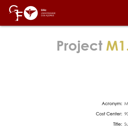
Project
M1.
Acronym:
M
Cost Center:
9
Title:
S