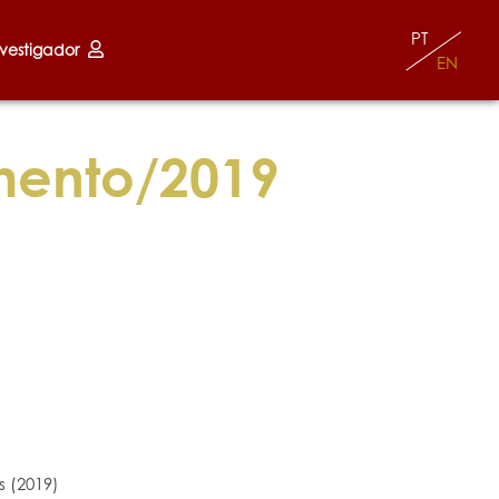
PT
nvestigador
EN
mento/2019
 (2019)