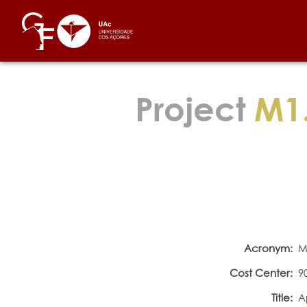
Project
M1.
Acronym:
M
Cost Center:
9
Title:
A