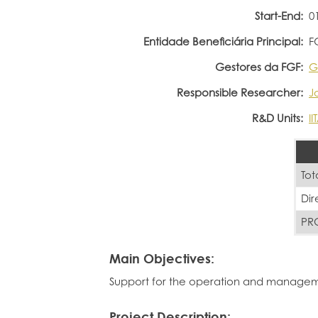
Start-End:
0
Entidade Beneficiária Principal:
F
Gestores da FGF:
G
Responsible Researcher:
J
R&D Units:
I
Tot
Dir
PRO
Main Objectives:
Support for the operation and managem
Project Description: