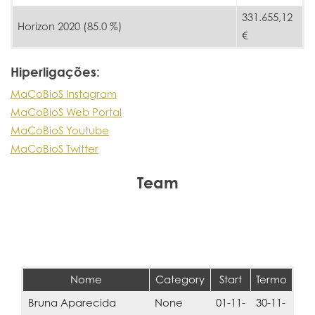
331.655,12
Horizon 2020 (85.0 %)
€
Hiperligações:
MaCoBioS Instagram
MaCoBioS Web Portal
MaCoBioS Youtube
MaCoBioS Twitter
Team
Nome
Category
Start
Termo
Bruna Aparecida
None
01-11-
30-11-