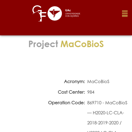
Foundation
Project
MaCoBioS
Media
Awards
Acronym:
MaCoBioS
Cost Center:
984
Job
Operation Code:
869710 - MaCoBioS
— H2020-LC-CLA-
Research
2018-2019-2020 /