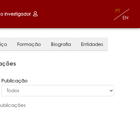
PT
do Investigador
EN
iço
Formação
Biografia
Entidades
cações
Publicação
publicações