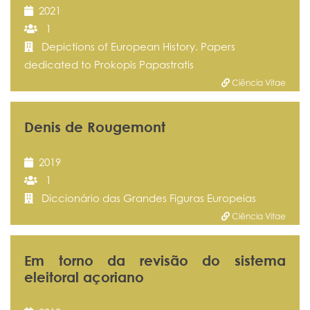
2021
1
Depictions of European History. Papers
dedicated to Prokopis Papastratis
Ciência Vitae
Denis de Rougemont
2019
1
Diccionário das Grandes Figuras Europeias
Ciência Vitae
Em torno da revisão do sistema
eleitoral açoriano