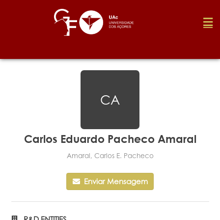
Foundation
CA
Media
Awards
Carlos Eduardo Pacheco Amaral
Amaral, Carlos E. Pacheco
Job
Enviar Mensagem
Research
R&D ENTITIES