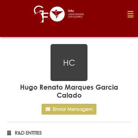
Foundation
HC
Media
Awards
Hugo Renato Marques Garcia
Calado
Job
Enviar Mensagem
Research
R&D ENTITIES