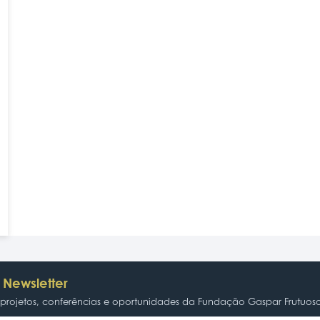
 Newsletter
rojetos, conferências e oportunidades da Fundação Gaspar Frutuos