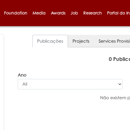
Foundation
Media
Awards
Job
Research
Portal do I
Publicações
Projects
Services Provis
0 Publi
Ano
Não existem 