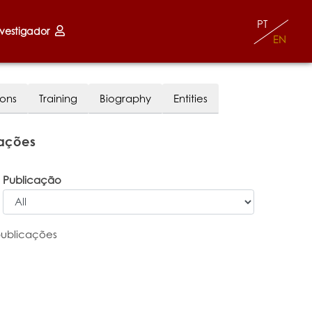
PT
nvestigador
EN
ions
Training
Biography
Entities
cações
Publicação
publicações