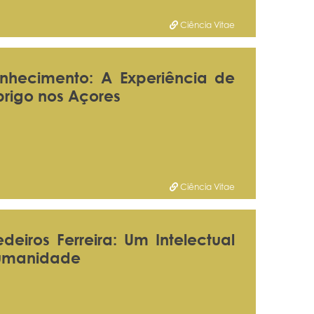
Ciência Vitae
onhecimento: A Experiência de
rigo nos Açores
Ciência Vitae
iros Ferreira: Um Intelectual
 Humanidade