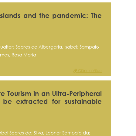
 islands and the pandemic: The
ualter; Soares de Albergaria, Isabel; Sampaio
Simas, Rosa Maria
Ciência Vitae
ve Tourism in an Ultra-Peripheral
 be extracted for sustainable
abel Soares de; Silva, Leonor Sampaio da;