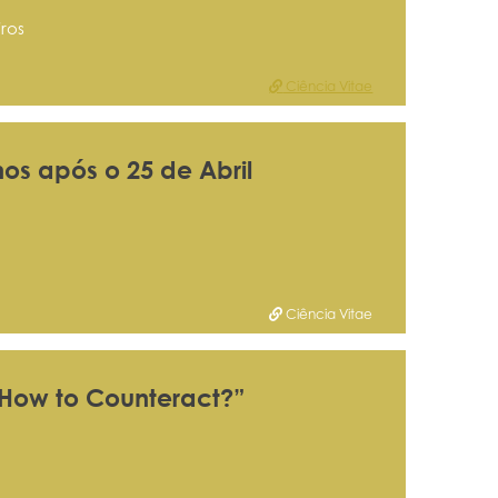
ros
Ciência Vitae
os após o 25 de Abril
Ciência Vitae
 How to Counteract?”