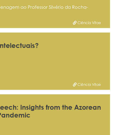
menagem ao Professor Silvério da Rocha-
Ciência Vitae
ntelectuais?
Ciência Vitae
eech: Insights from the Azorean
 Pandemic