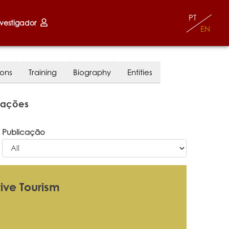
PT
nvestigador
EN
ions
Training
Biography
Entities
cações
Publicação
ive Tourism