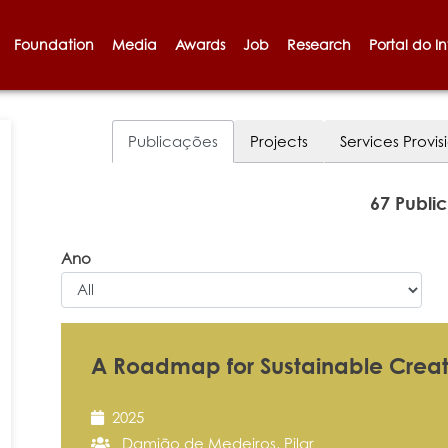
Foundation
Media
Awards
Job
Research
Portal do I
Publicações
Projects
Services Provis
67 Publi
Ano
A Roadmap for Sustainable Creat
2025
Damião de Medeiros, Pilar