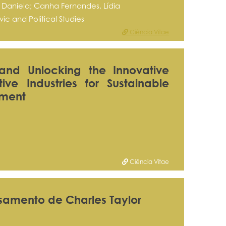
 Daniela; Canha Fernandes, Lídia
vic and Political Studies
Ciência Vitae
and Unlocking the Innovative
ive Industries for Sustainable
pment
Ciência Vitae
samento de Charles Taylor