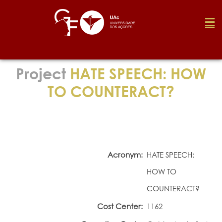
Foundation
Project
HATE SPEECH: HOW
TO COUNTERACT?
Media
Awards
Acronym:
HATE SPEECH:
Job
HOW TO
COUNTERACT?
Research
Cost Center:
1162