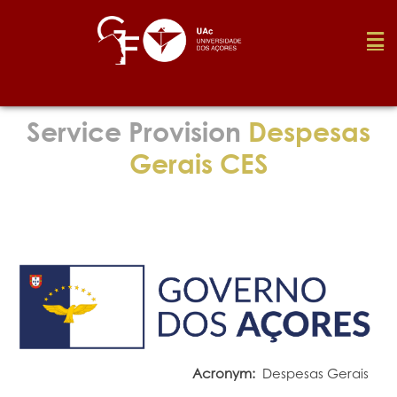
Foundation
Service Provision
Despesas
Gerais CES
Media
Awards
Job
Research
Acronym:
Despesas Gerais