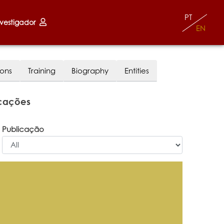
PT
nvestigador
EN
ions
Training
Biography
Entities
icações
Publicação