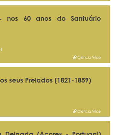
- nos 60 anos do Santuário
d
Ciência Vitae
os seus Prelados (1821-1859)
Ciência Vitae
 Delgada (Açores - Portugal)