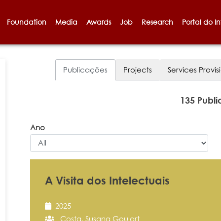
Foundation
Media
Awards
Job
Research
Portal do I
Publicações
Projects
Services Provis
135 Publ
Ano
A Visita dos Intelectuais
2025
Costa, Susana Goulart