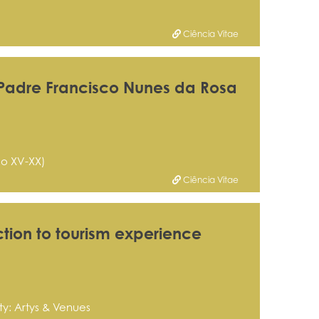
Ciência Vitae
 Padre Francisco Nunes da Rosa
lo XV-XX)
Ciência Vitae
ction to tourism experience
ty: Artys & Venues