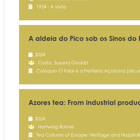
1924 - A visita
A aldeia do Pico sob os Sinos do
2024
Costa, Susana Goulart
Colóquio O Faial e a Periferia Açoriana (sécu
Azores tea: From industrial produ
2024
Hartwing Bohne
Tea Cultures of Europe: Heritage and Hospitali