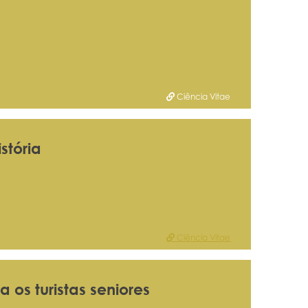
Ciência Vitae
stória
Ciência Vitae
 os turistas seniores