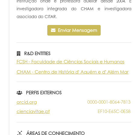
instituição onde é professora auxiliar desde 2004. É
investigadora integrada do CHAM e investigadora
associada do CITAR.
Enviar Mensagem
R&D ENTITIES
FCSH - Faculdade de Ciências Sociais e Humanas
CHAM - Centro de História d' Aquém e d' Além Mar
PERFIS EXTERNOS
orcid.org
0000-0001-8064-7813
cienciavitae.pt
EF10-E65C-0E58
ÁREAS DE CONHECIMENTO