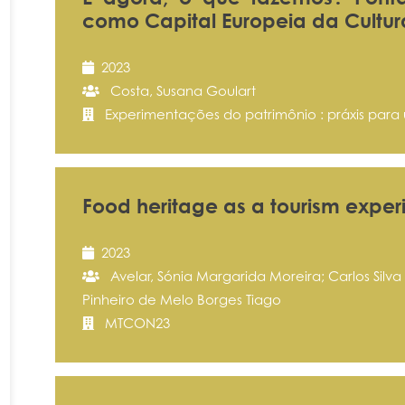
como Capital Europeia da Cultur
2023
Costa, Susana Goulart
Experimentações do patrimônio : práxis par
Food heritage as a tourism expe
2023
Avelar, Sónia Margarida Moreira; Carlos Silva 
Pinheiro de Melo Borges Tiago
MTCON23