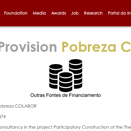
Foundation
Media
Awards
Job
Research
Portal do I
Provision
Pobreza 
obreza COLABOR
374
onsultancy in the project Participatory Construction of the Th