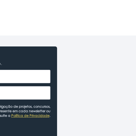
o.
lgação de projetos, concursos,
presente em cada newsletter ou
sulte a
Política de Privacidade
.