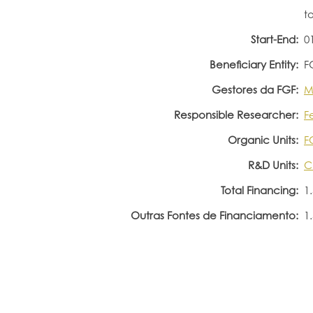
t
Start-End:
0
Beneficiary Entity:
F
Gestores da FGF:
M
Responsible Researcher:
F
Organic Units:
F
R&D Units:
C
Total Financing:
1
Outras Fontes de Financiamento:
1