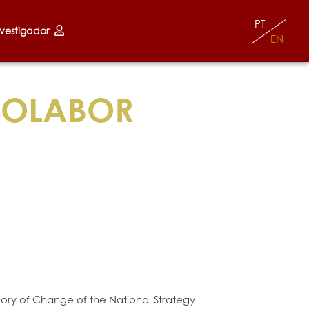
PT
nvestigador
EN
COLABOR
eory of Change of the National Strategy