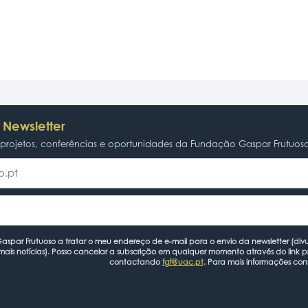
 Newsletter
rojetos, conferências e oportunidades da Fundação Gaspar Frutuos
spar Frutuoso a tratar o meu endereço de e-mail para o envio da newsletter (divu
mais notícias). Posso cancelar a subscrição em qualquer momento através do link 
contactando
fgf@uac.pt
. Para mais informações con