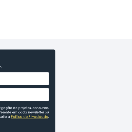
o.
lgação de projetos, concursos,
presente em cada newsletter ou
sulte a
Política de Privacidade
.