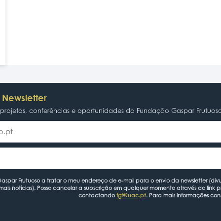
 Newsletter
rojetos, conferências e oportunidades da Fundação Gaspar Frutuos
spar Frutuoso a tratar o meu endereço de e-mail para o envio da newsletter (divu
mais notícias). Posso cancelar a subscrição em qualquer momento através do link 
contactando
fgf@uac.pt
. Para mais informações con