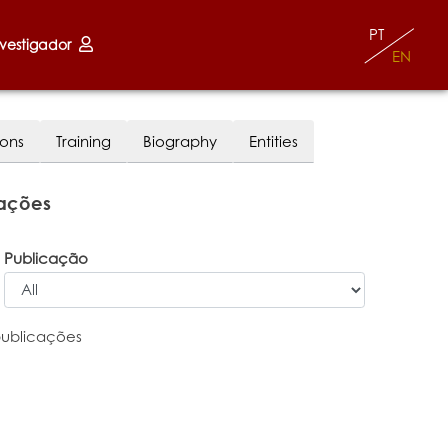
PT
nvestigador
EN
ions
Training
Biography
Entities
cações
Publicação
publicações