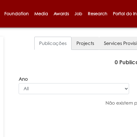
Foundation
Media
Awards
Job
Research
Portal do I
Publicações
Projects
Services Provis
0 Publi
Ano
Não existem 