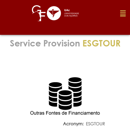
Foundation
Service Provision
ESGTOUR
Media
Awards
Job
Research
Acronym:
ESGTOUR