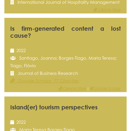
International Journal of Hospitality Management
Ciência Vitae
Is firm-generated content a lost
cause?
2022
Santiago, Joanna; Borges-Tiago, Maria Teresa;
Tiago, Flávio
Journal of Business Research
Google Scholar 77 Citações
Ciência Vitae
|
Google Scholar
Island(er) tourism perspectives
2022
Maria Teresa Borges-Tiago