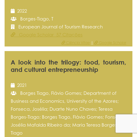
2022
Borges-Tiago, T
European Journal of Tourism Research
Google Scholar 57 Citações
Ciência Vitae
|
Google Scholar
A look into the trilogy: food, tourism,
and cultural entrepreneurship
2021
Borges Tiago, Flávio Gomes; Department of
Business and Economics, University of the Azores;
Fonseca, Josélia; Duarte Nuno Chaves; Teresa
Borges-Tiago; Borges Tiago, Flávio Gomes; Fonseca,
Josélia Mafalda Ribeiro da; Maria Teresa Borges-
Tiago