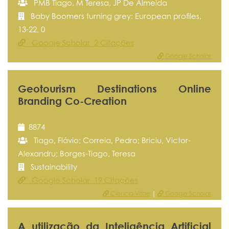
PMB Tiago, M Teresa, JP De Almeida
Baby Boomers turning grey: European profiles,
13-22, 0
Google Scholar 2 Citações
Google Scholar
Geotourism Destinations Online
Branding Co-Creation
8874
Tiago, Flávio; Correia, Pedro; Briciu, Victor-
Alexandru; Borges-Tiago, Teresa
Sustainability
Google Scholar 19 Citações
Ciência Vitae
|
Google Scholar
A utilização da Inteligência Artificial