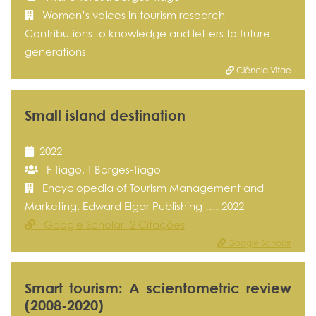
Women’s voices in tourism research –
Contributions to knowledge and letters to future
generations
Ciência Vitae
Small island destination
2022
F Tiago, T Borges-Tiago
Encyclopedia of Tourism Management and
Marketing. Edward Elgar Publishing …, 2022
Google Scholar 2 Citações
Google Scholar
Smart tourism: A scientometric review
(2008-2020)