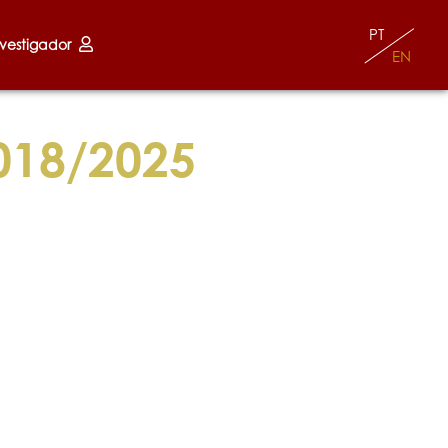
PT
nvestigador
EN
018/2025