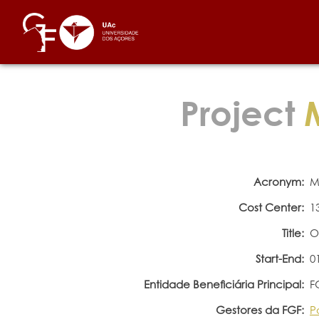
Project
M
Acronym:
M
Cost Center:
1
Title:
O
Start-End:
0
Entidade Beneficiária Principal:
F
Gestores da FGF:
P