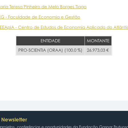
aria Teresa Pinheiro de Melo Borges Tiago
EG - Faculdade de Economia e Gestão
EEAplA - Centro de Estudos de Economia Aplicada do Atlânti
ENTIDADE
MONTANTE
PRO-SCIENTIA (ORAA) (100.0 %)
26.973,03 €
 Newsletter
rojetos, conferências e oportunidades da Fundação Gaspar Frutuos