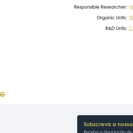
Responsible Researcher:
M
Organic Units:
F
R&D Units:
C
Subscreva a nossa
Receba a divulgação de p