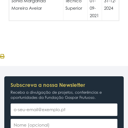
Sónia Margarida
Técnico
01-
31-12-
Moreira Avelar
Superior
09-
2024
2021
Subscreva a nossa Newsletter
Receba a divulgação de projetos, conferências e
oportunidades da Fundação Gaspar Frutuoso.