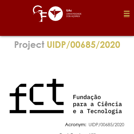
Foundation
Project
UIDP/00685/2020
Media
Awards
Job
Research
Acronym:
UIDP/00685/2020