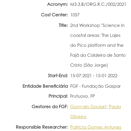
Acronym:
M3.3.B/ORG.R.C./002/2021
Portal do Investigador
Cost Center:
1057
Title:
2nd Workshop "Science in
coastal areas: The Lajes
do Pico platform and the
Fajã da Caldeira de Santo
Cristo (São Jorge)
Start-End:
15-07-2021 - 15-01-2022
Entidade Beneficiária
FGF - Fundação Gaspar
Principal:
Frutuoso, FP
Gestores da FGF:
Gonçalo Goulart
,
Paula
Oliveira
Responsible Researcher:
Patrícia Gomes Antunes