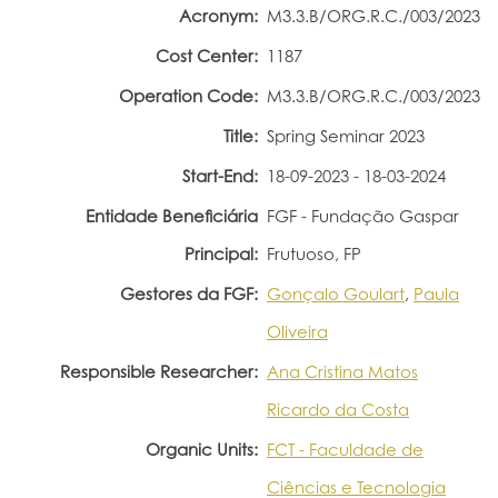
Acronym:
M3.3.B/ORG.R.C./003/2023
Portal do Investigador
Cost Center:
1187
Operation Code:
M3.3.B/ORG.R.C./003/2023
Title:
Spring Seminar 2023
Start-End:
18-09-2023 - 18-03-2024
Entidade Beneficiária
FGF - Fundação Gaspar
Principal:
Frutuoso, FP
Gestores da FGF:
Gonçalo Goulart
,
Paula
Oliveira
Responsible Researcher:
Ana Cristina Matos
Ricardo da Costa
Organic Units:
FCT - Faculdade de
Ciências e Tecnologia