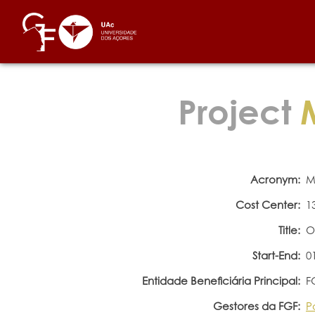
Project
M
Acronym:
M
Cost Center:
1
Title:
O
Start-End:
0
Entidade Beneficiária Principal:
F
Gestores da FGF:
P