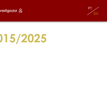
PT
nvestigador
EN
015/2025