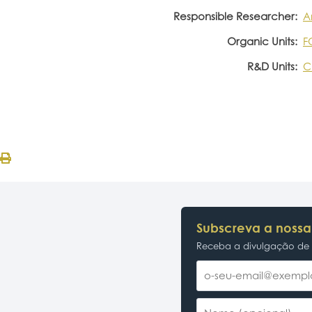
Responsible Researcher:
A
Organic Units:
F
R&D Units:
C
Subscreva a nossa
Receba a divulgação de p