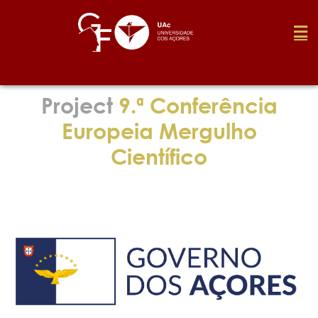
Foundation
Project
9.ª Conferência
Europeia Mergulho
Media
Científico
Awards
Job
Research