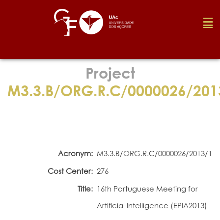
Foundation
Project
M3.3.B/ORG.R.C/0000026/201
Media
Awards
Acronym:
M3.3.B/ORG.R.C/0000026/2013/1
Job
Cost Center:
276
Title:
16th Portuguese Meeting for
Research
Artificial Intelligence (EPIA2013)