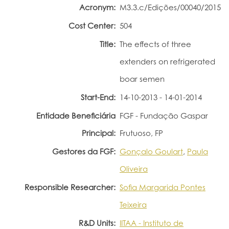
Acronym:
M3.3.c/Edições/00040/2015
Portal do Investigador
Cost Center:
504
Title:
The effects of three
extenders on refrigerated
boar semen
Start-End:
14-10-2013 - 14-01-2014
Entidade Beneficiária
FGF - Fundação Gaspar
Principal:
Frutuoso, FP
Gestores da FGF:
Gonçalo Goulart
,
Paula
Oliveira
Responsible Researcher:
Sofia Margarida Pontes
Teixeira
R&D Units:
IITAA - Instituto de