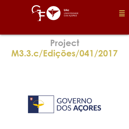
Foundation
Project
M3.3.c/Edições/041/2017
Media
Awards
Job
Research