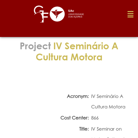
Foundation
Project
IV Seminário A
Cultura Motora
Media
Awards
Acronym:
IV Seminário A
Job
Cultura Motora
Cost Center:
866
Research
Title:
IV Seminar on