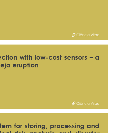
Ciência Vitae
tion with low-cost sensors – a
eja eruption
Ciência Vitae
em for storing, processing and