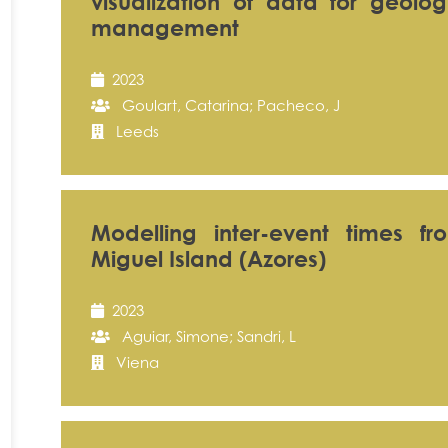
visualization of data for geolog
management
2023
Goulart, Catarina; Pacheco, J
Leeds
Modelling inter-event times f
Miguel Island (Azores)
2023
Aguiar, Simone; Sandri, L
Viena