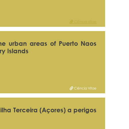
Ciência Vitae
the urban areas of Puerto Naos
y Islands
Ciência Vitae
ilha Terceira (Açores) a perigos