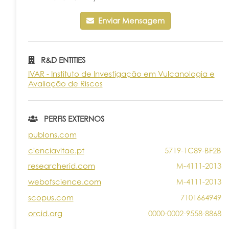
Enviar Mensagem
R&D ENTITIES
IVAR - Instituto de Investigação em Vulcanologia e
Avaliação de Riscos
PERFIS EXTERNOS
publons.com
cienciavitae.pt
5719-1C89-BF2B
researcherid.com
M-4111-2013
webofscience.com
M-4111-2013
scopus.com
7101664949
orcid.org
0000-0002-9558-8868