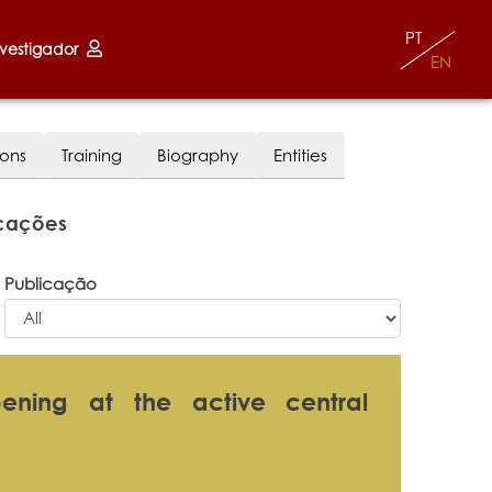
PT
nvestigador
EN
ions
Training
Biography
Entities
icações
Publicação
pening at the active central