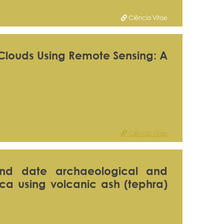
Ciência Vitae
Clouds Using Remote Sensing: A
Ciência Vitae
 and date archaeological and
ica using volcanic ash (tephra)