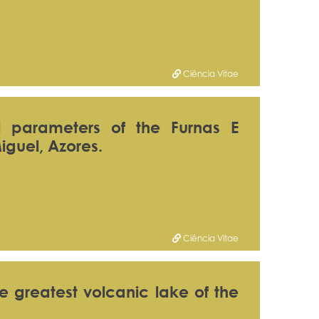
Ciência Vitae
al parameters of the Furnas E
iguel, Azores.
Ciência Vitae
e greatest volcanic lake of the