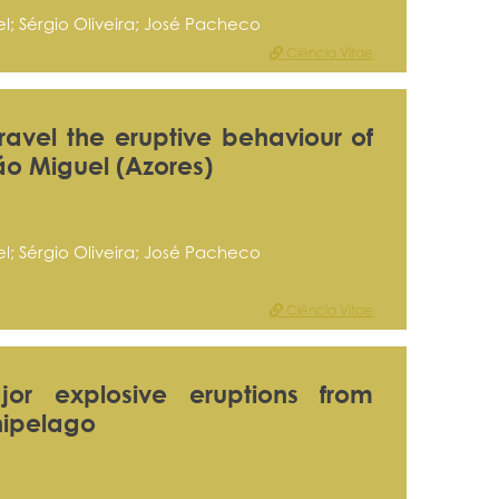
l; Sérgio Oliveira; José Pacheco
Ciência Vitae
ravel the eruptive behaviour of
ão Miguel (Azores)
l; Sérgio Oliveira; José Pacheco
Ciência Vitae
jor explosive eruptions from
hipelago