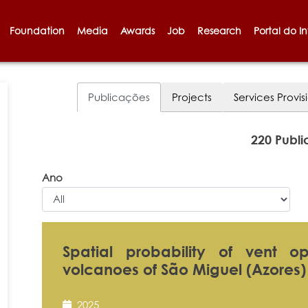
Foundation
Media
Awards
Job
Research
Portal do I
Publicações
Projects
Services Provis
220 Publ
Ano
Spatial probability of vent o
volcanoes of São Miguel (Azores)
2025