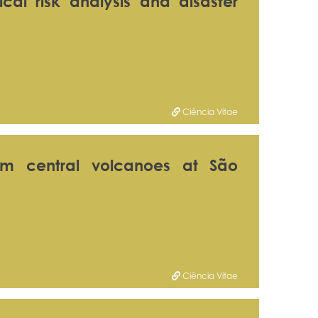
ical risk analysis and disaster
Ciência Vitae
rom central volcanoes at São
Ciência Vitae